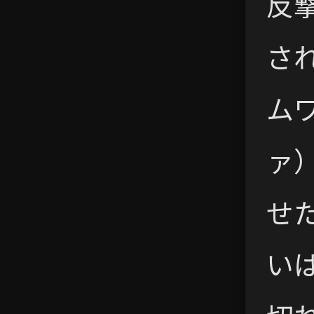
反
さ
ム
ァ
せ
い