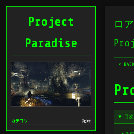
Project
ロア
Paradise
Pro
< BAC
Pr
▼ 目
カテゴリ
記録
入手可