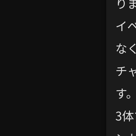
り
イ
な
チ
す
3