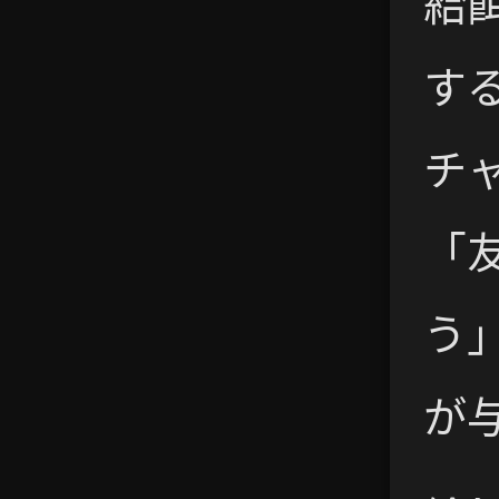
給
す
チ
「
う
が