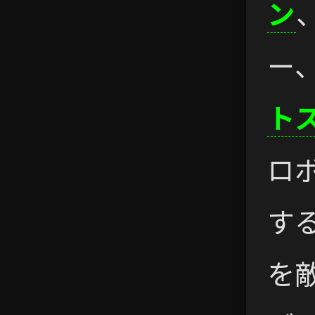
ン
ー
ト
ロ
す
を