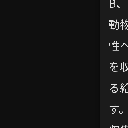
B
動
性
を
る
す