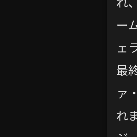
れ
ー
ェ
最
ァ
れ