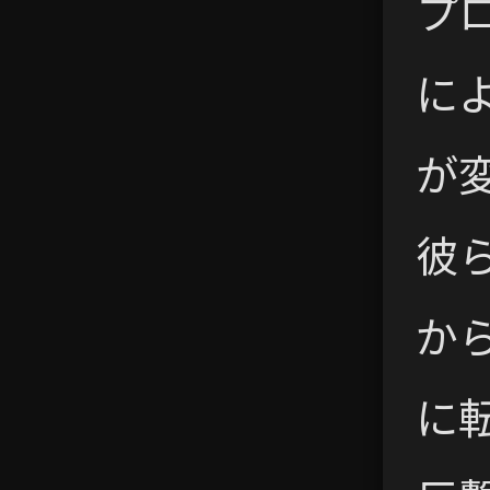
プ
に
が
彼
か
に