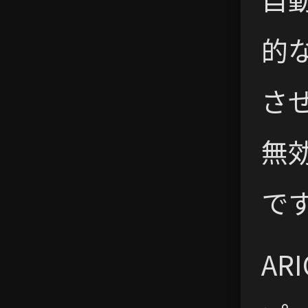
的
さ
無
で
AR