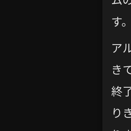
す
ア
き
終
り