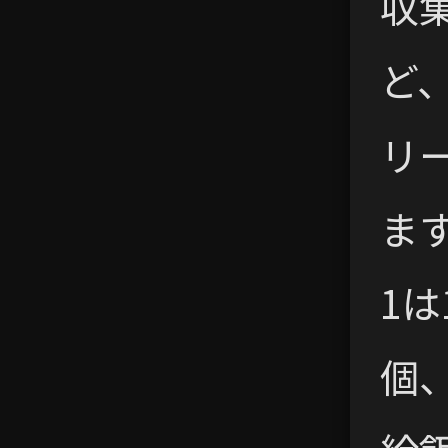
収
ど
リ
ま
1は
個