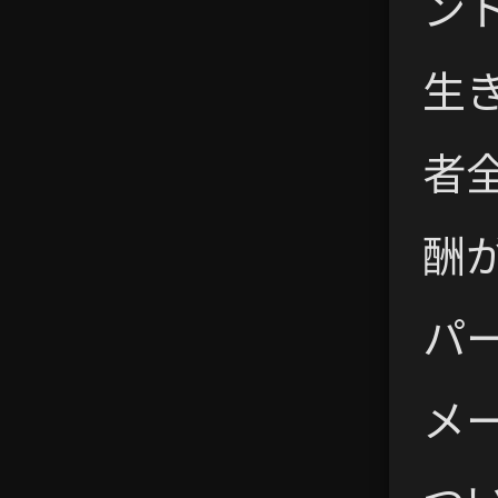
ン
生
者
酬
パー
メ