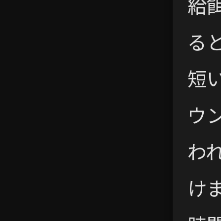
給
る
短
ウ
われ
け