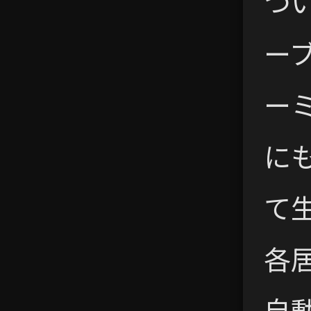
つ
ー
ー
に
て
各
自