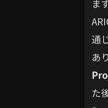
ま
AR
通
あ
Pro
た