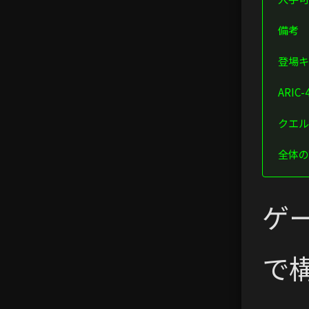
備考
登場キ
ARIC-
クエル
全体の
ゲ
で