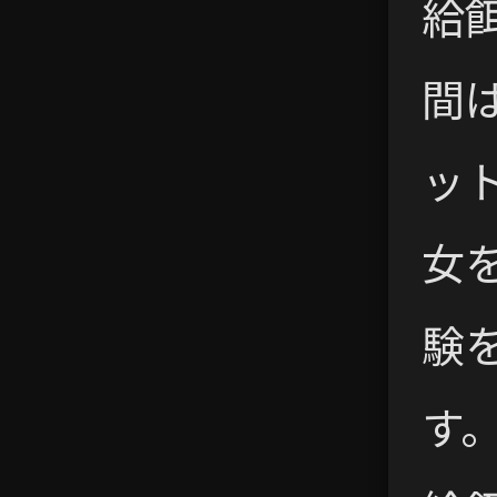
給
間は
ッ
女
験
す