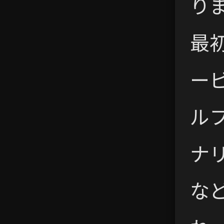
り
最
ー
ル
ナ
な