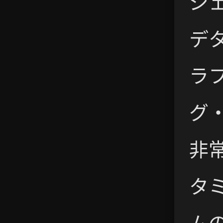
ジ
デ
ラ
グ
非
タ
ム