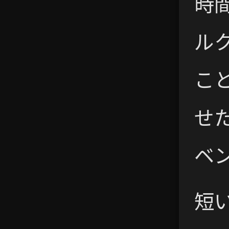
時
ル
こと
せ
ベ
短