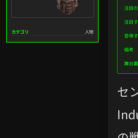
注目の
注目す
カテゴリ
人物
登場す
備考
舞台裏
セ
In
の