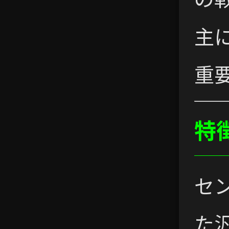
主
重
特
セ
た