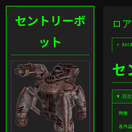
セントリーボ
ロア
ット
< BAC
セ
▼ 目
特徴
各作品