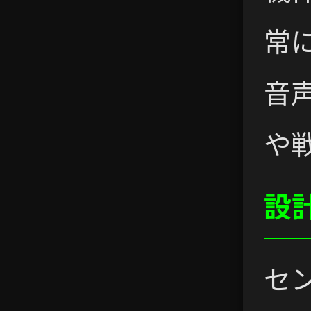
常
音
や
設
セ