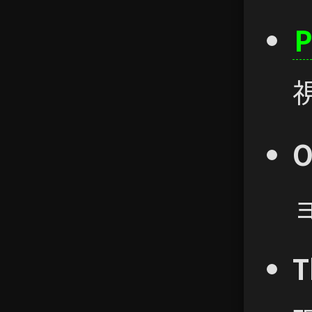
P
O
T