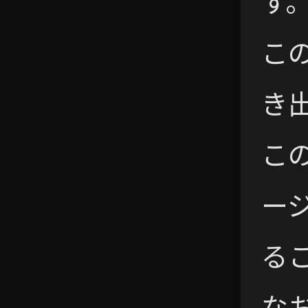
す
こ
き
こ
ー
る
な