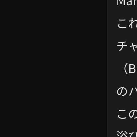
Ma
こ
チ
（B
の
こ
浴