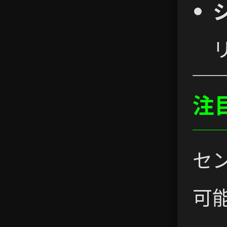
注
セ
可