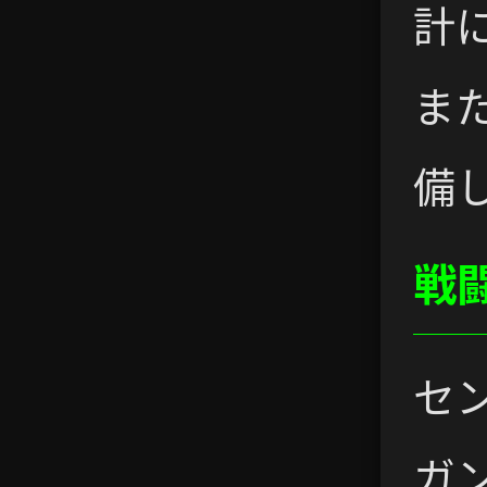
計
ま
備
戦
セ
ガ