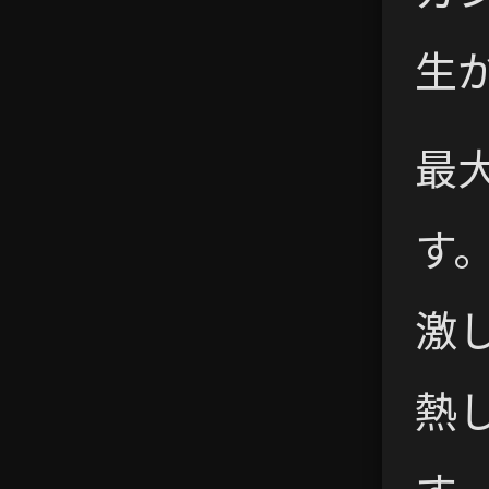
生
最
す
激
熱