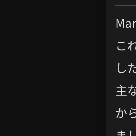
Ma
こ
し
主
か
ま