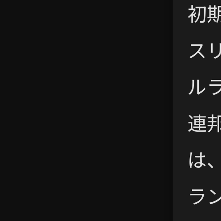
初
ス
ル
連
は
ラ