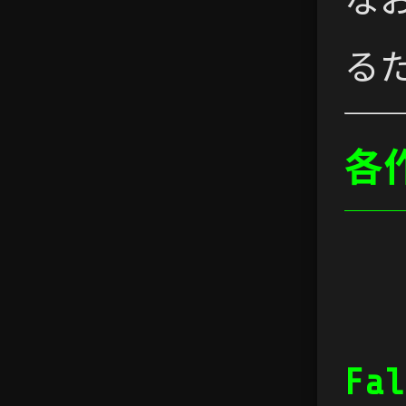
る
各
Fal