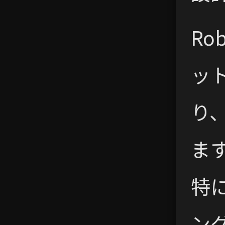
Ro
ッ
り
ま
特
ン