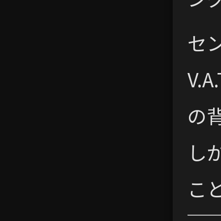
セ
V.
の
し
こ