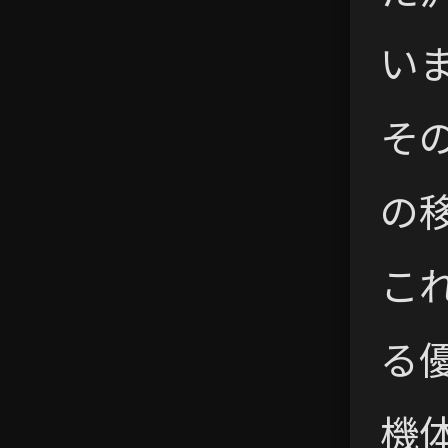
い
そ
の
こ
る
機