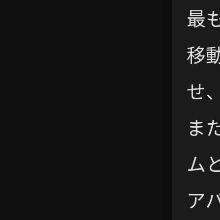
最
移
せ
ま
ム
アパ