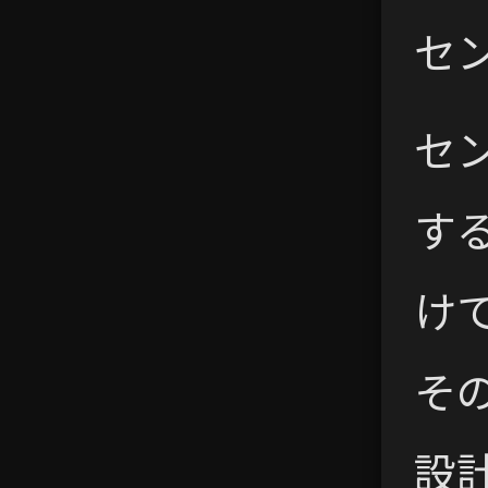
セ
セ
す
け
そ
設