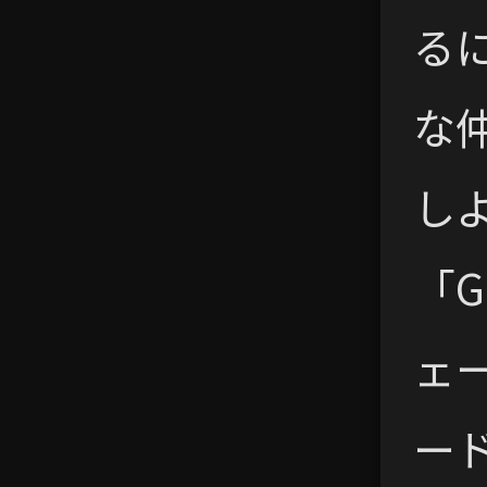
る
な
し
「G
ェ
ー