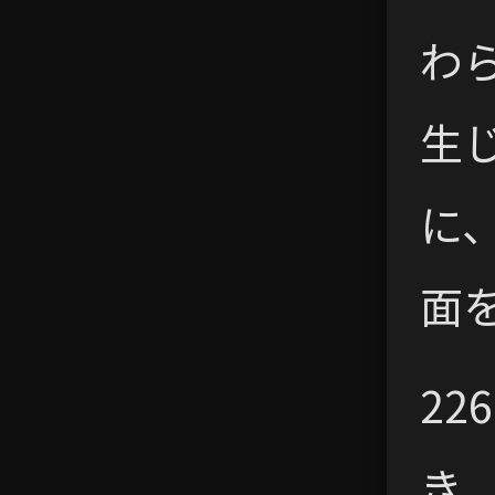
わ
生
に
面
22
き