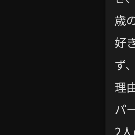
歳
好
ず
理
パ
2