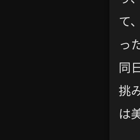
て
っ
同
挑み
は