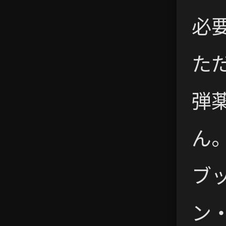
必
た
弾
ん
ブ
ン