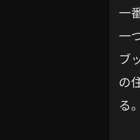
一
一
ブ
の
る