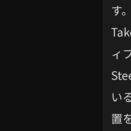
す
Ta
ィブ
St
い
置