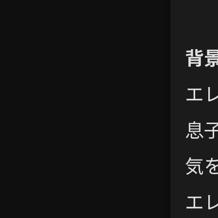
背
エ
息
気
エ