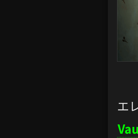
エ
Vau