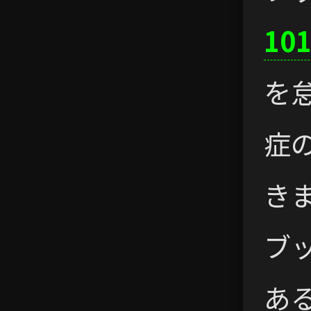
10
を
症
き
ブ
ある