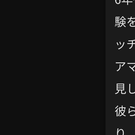
験
ッ
ア
見
彼
り