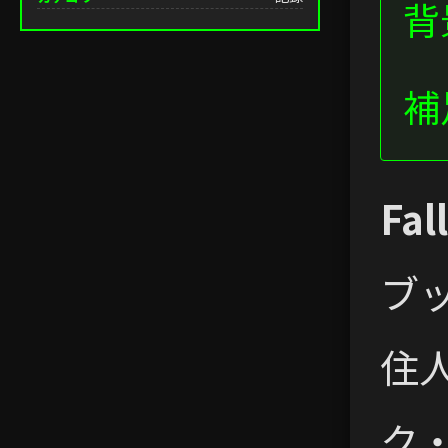
背
補
Fal
ブ
住
ク