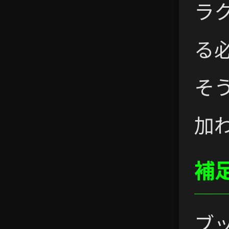
ラ
る
そ
加
補
ブ