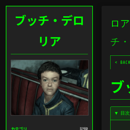
ブッチ・デロ
ロア
リア
チ・
< BAC
ブ
▼ 目
カテゴリ
記録