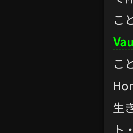
こ
Vau
こと
Ho
生
ト