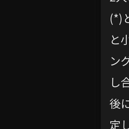
(*
と
ン
し
後
定