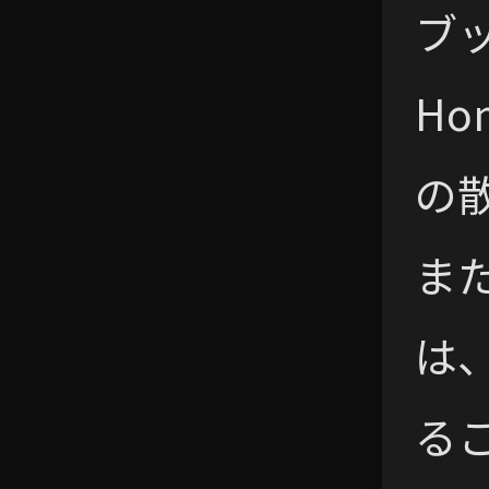
ブッ
Ho
の
ま
は
る