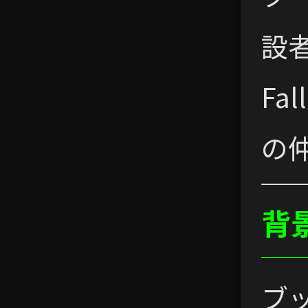
設
Fa
の
背
ブ