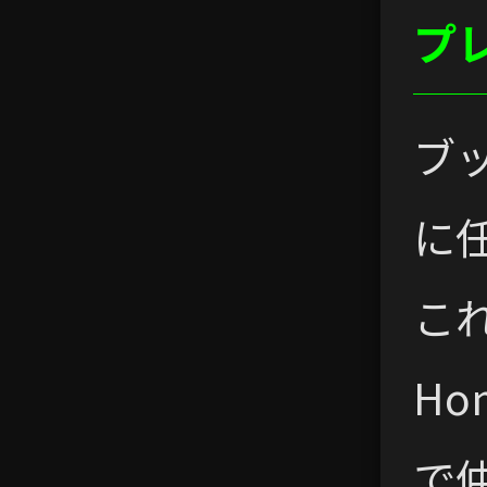
プ
ブ
に
これ
Ho
で