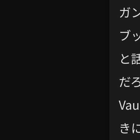
ガ
ブ
と
だ
Va
き