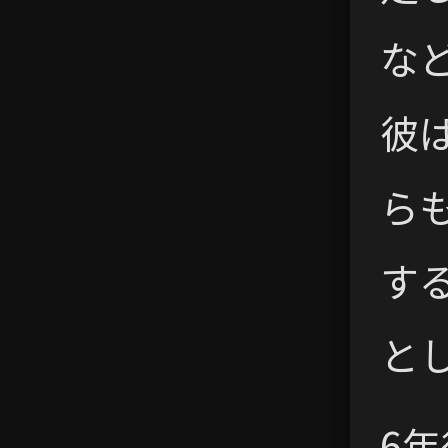
な
彼
ら
す
と
6年