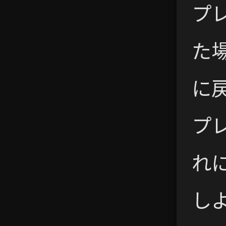
プ
た
に
プ
れ
し