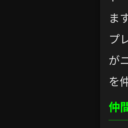
ま
プ
が
を
仲