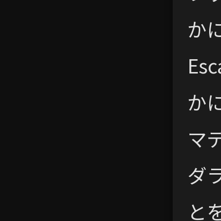
か
Es
か
マ
ダ
と