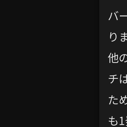
バ
り
他
チ
た
も