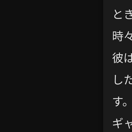
と
時
彼
し
す
ギ