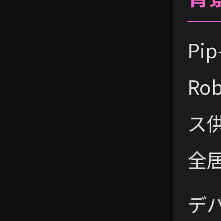
Pi
Ro
ス供
全
デ