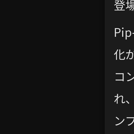
登場作
Pi
化
コ
れ
ン