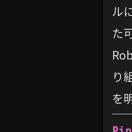
ル
た
Ro
り
を
Pip