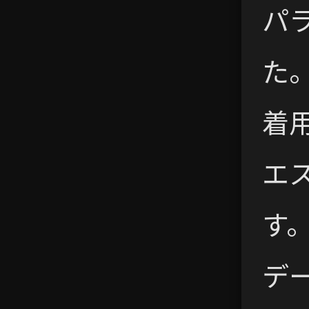
パ
た
着
エ
す
デ