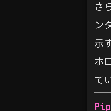
さ
ン
示
ホ
て
Pip