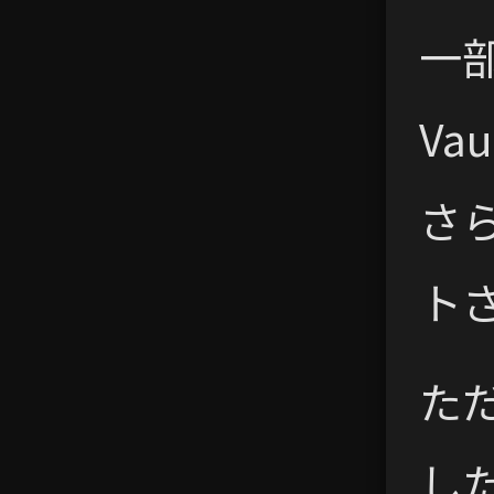
一
V
さ
ト
ただ
し