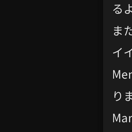
る
ま
イイ
M
り
Ma