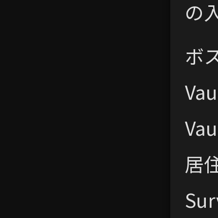
の
ボス
Va
Va
居住
Su