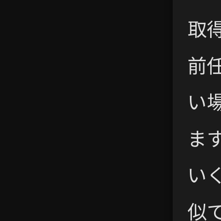
取
前
い
ま
いく
似