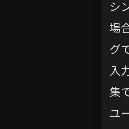
シ
場
グ
入
集
ユ