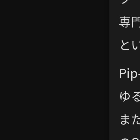
専
と
P
ゆ
ま