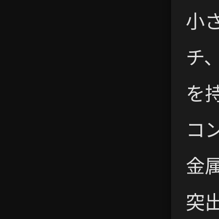
小
チ
を
コ
金
突