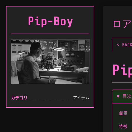
Pip-Boy
ロア
< BAC
Pi
▼ 目
カテゴリ
アイテム
背景
特徴