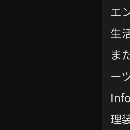
エ
生
ま
ーツ
Inf
理