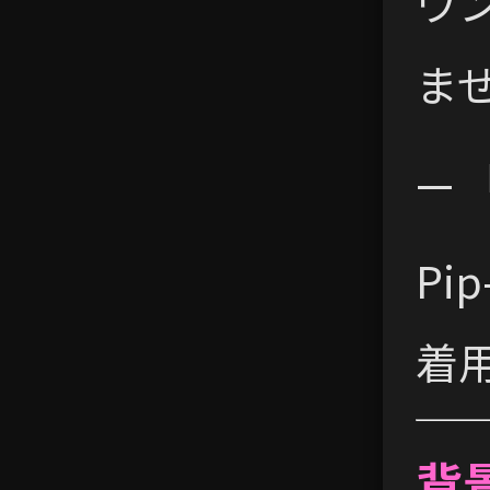
ウ
ま
— 
Pi
着
背