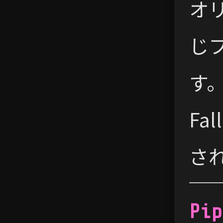
オリ
じフ
す
Fa
さ
Pip