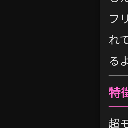
フ
れて
る
特
超