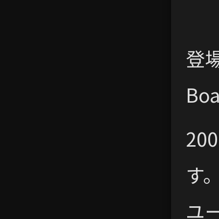
登場作
Bo
2
す
ユ