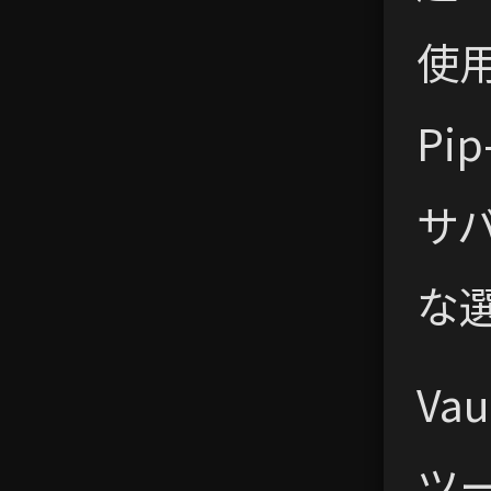
使
P
サ
な
V
ツ