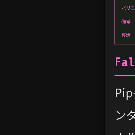
バリエ
備考
裏話
Fal
Pi
ン