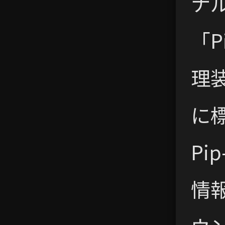
ナ
「P
理装
に
Pi
情