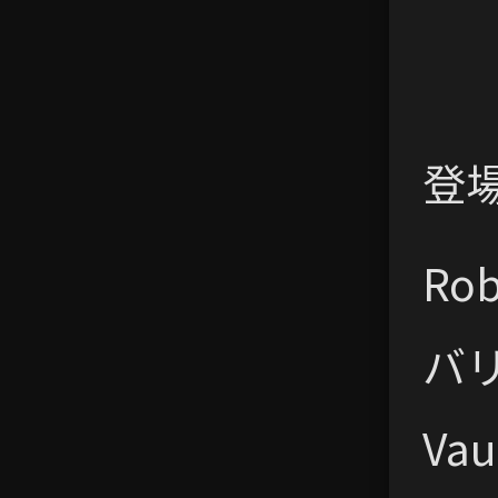
登場作
R
バ
Va