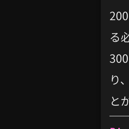
2
る
3
り
と