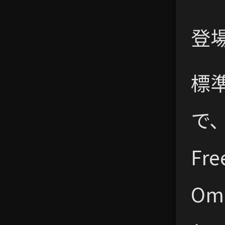
登場作
標準
で
Fr
O