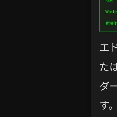
Wast
登場作
エ
た
ダ
す