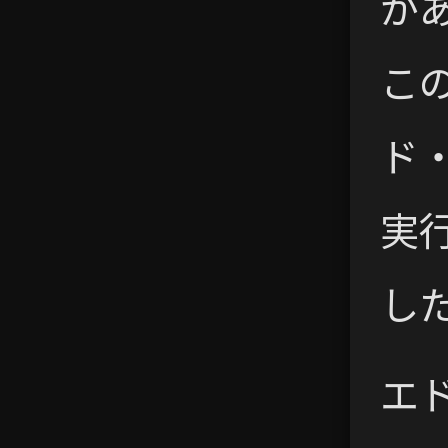
が
こ
ド
実
し
エ