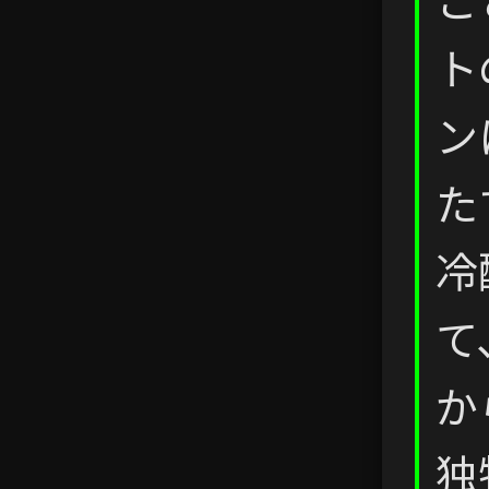
ト
ン
た
冷
て
か
独