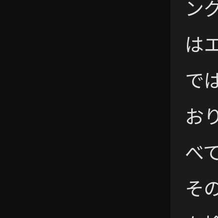
ン
は
で
お
べ
そ