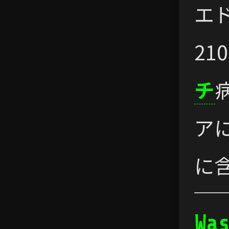
エ
21
チ
ア
に
Wa