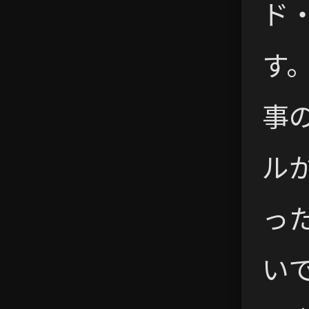
ド
す
事
ル
っ
い