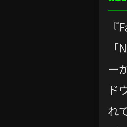
『F
「N
ー
ド
れ