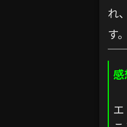
れ
す
感
エ
こ