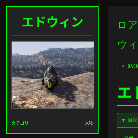
エドウィン
ロア
ウィ
< BAC
エ
▼ 目
カテゴリ
人物
背景