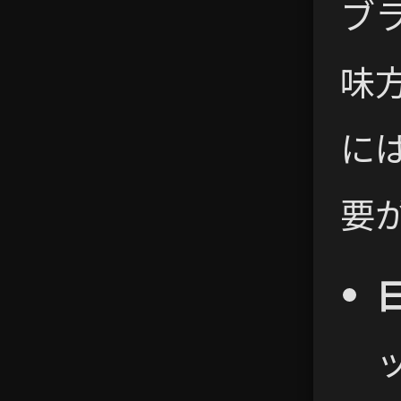
ブ
味
に
要