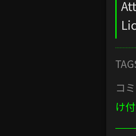
At
Li
TAG
コミ
け付