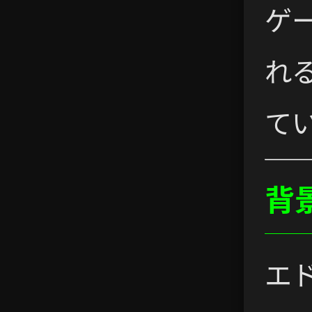
ゲ
れ
て
背
エ