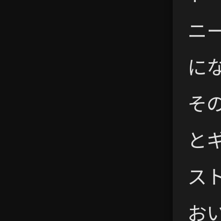
ニ
に
そ
と
スト
お