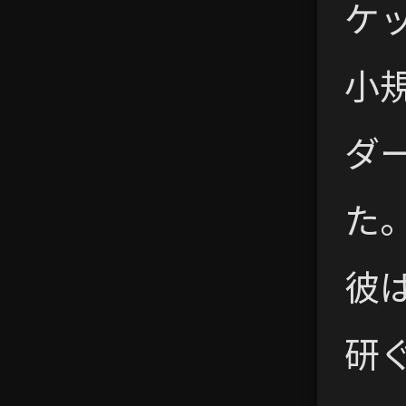
ケ
小
ダ
た
彼
研