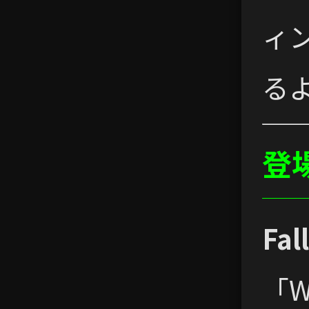
ィ
る
登
Fal
「W