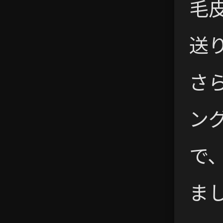
毛
送
さ
ン
で
ま