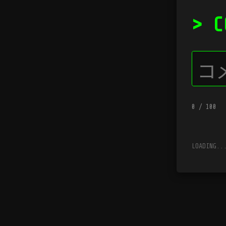
> C
0
/ 100
LOADING..