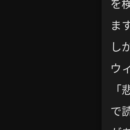
を
ま
し
ウ
「
で