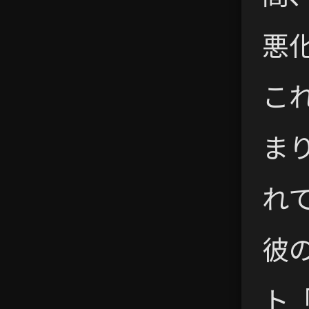
悪
こ
ま
れ
彼
ト「