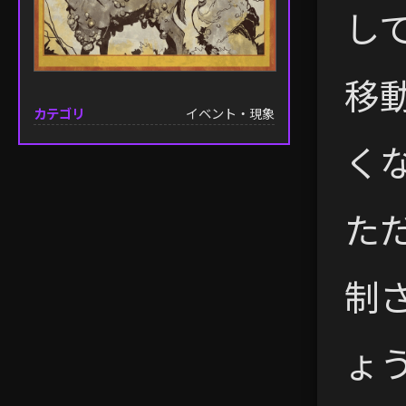
し
移
カテゴリ
イベント・現象
く
た
制
ょう