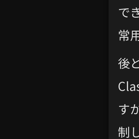
で
常
後
Cl
す
制