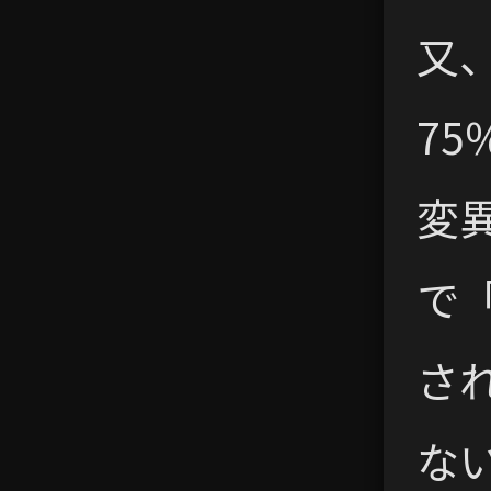
又、
7
変
で「
さ
な