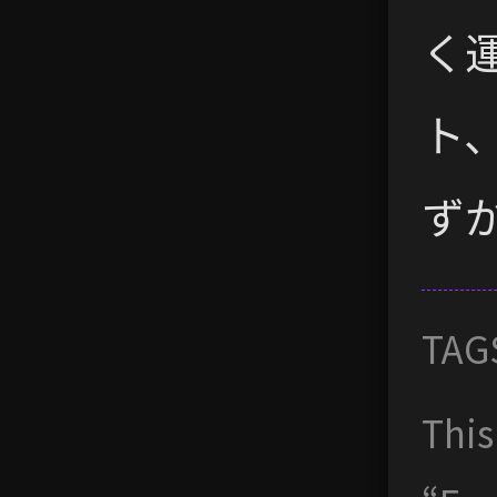
く
ト
ず
TAG
This