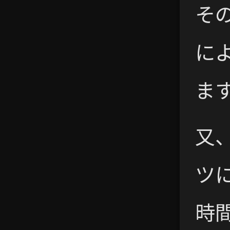
そ
に
ま
又
ツ
時