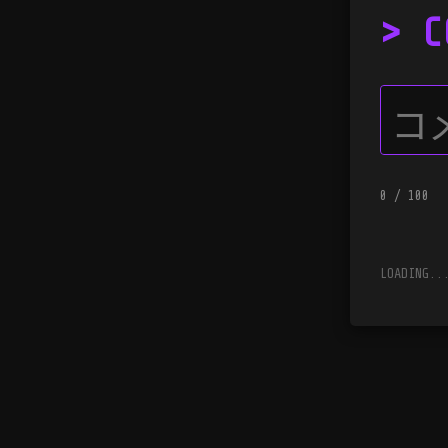
> C
0
/ 100
LOADING..