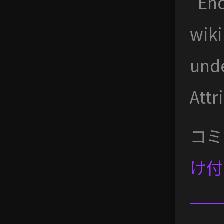
“End
wiki
und
Attr
コミ
け付