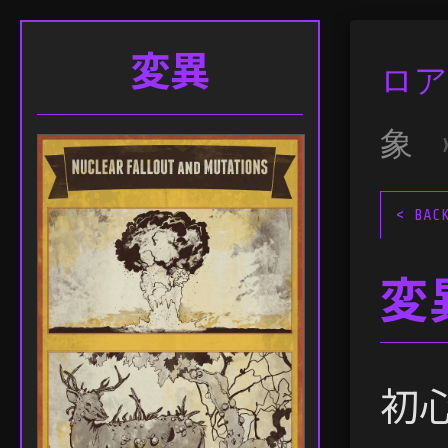
変異
ロア
象
< BAC
変
初