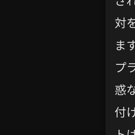
さ
対
ま
プ
惑
付
ト