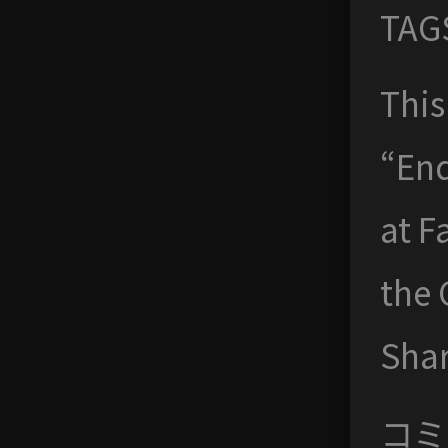
TAG
This
“End
at F
the 
Shar
コミ