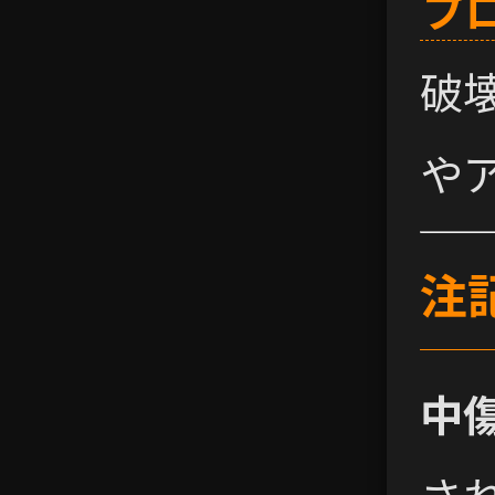
プ
破
や
注
中