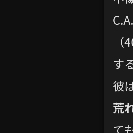
C.
（4
す
彼
荒
て