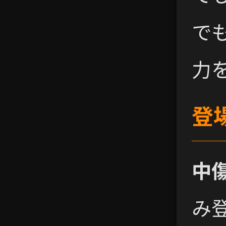
で
力
登
中
み