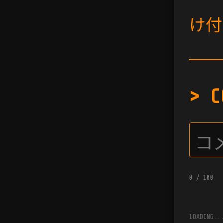
け付
> C
0
/ 100
LOADING..