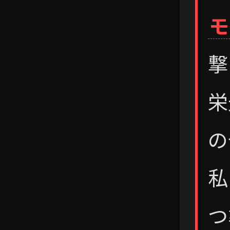
モ
撃
栄
の
私
つ