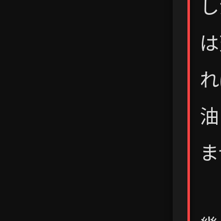
し
は
れ
油
ま