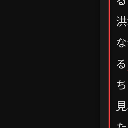
る
洪
な
る
ち
見
た