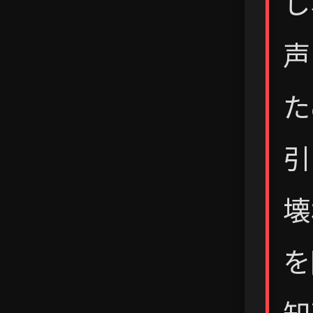
し
声
た
引
壊
を