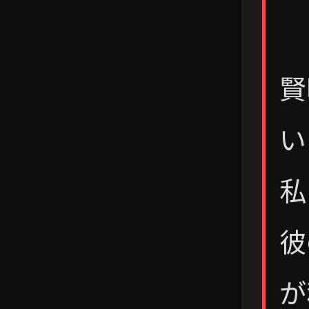
賢
い
私
彼
が