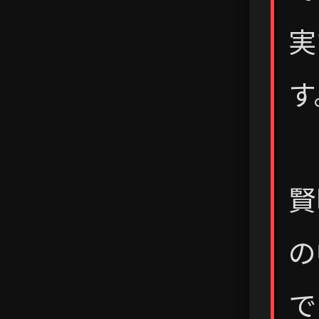
実
す
賢
の
で