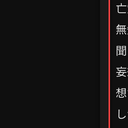
亡
無
聞
妄
想
し