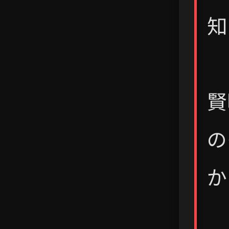
知
賢
の
か