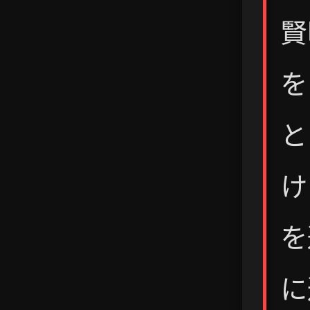
賢
を
と
け
を
に