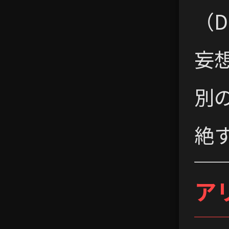
（D
妄
別
絶
ア