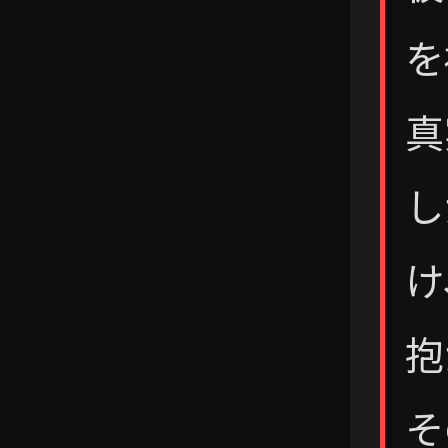
を
真
し
け
抱
そ