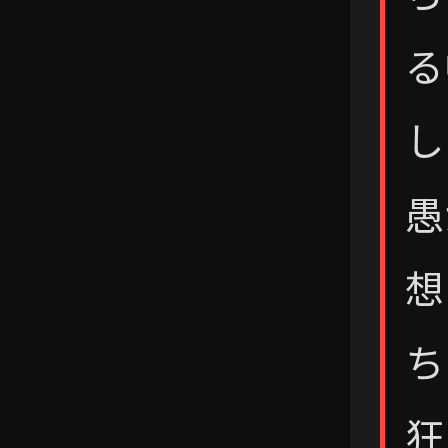
る
し
愚
想
ち
狂