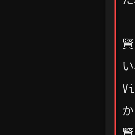
賢
い
V
か
賢