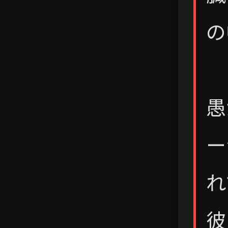
の
愚
ー
れ
彼