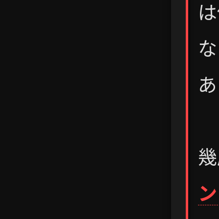
は
な
あ
幾
ン