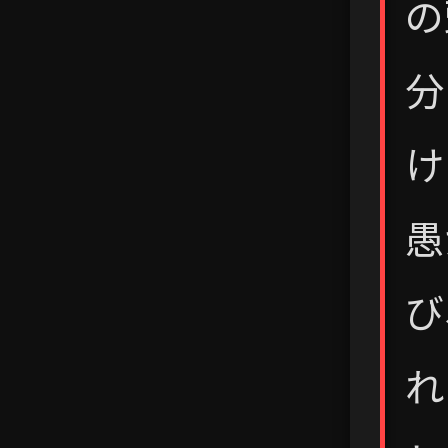
の
分
け
愚
び
れ