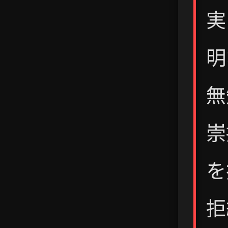
実
明
無
崇
を
拒