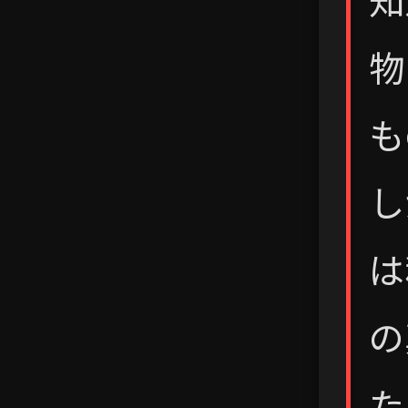
知
物
も
し
は
の
た