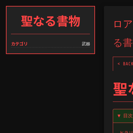
聖なる書物
ロア
る書
カテゴリ
武器
< BAC
聖
▼ 目
ヒラリ