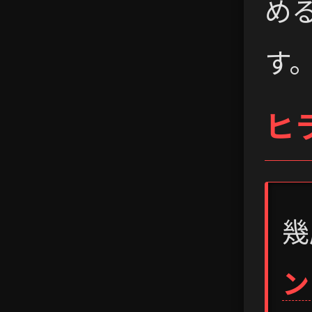
め
す
ヒ
幾
ン