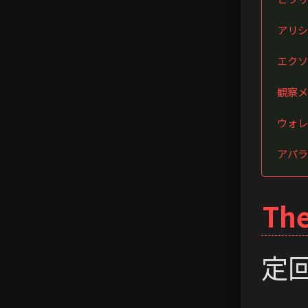
アリシ
エクソ
観察メ
ウォレ
アパラ
Th
定