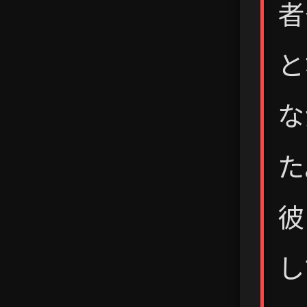
者
と
な
た
彼
し