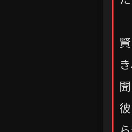
賢
き
聞
彼
ら