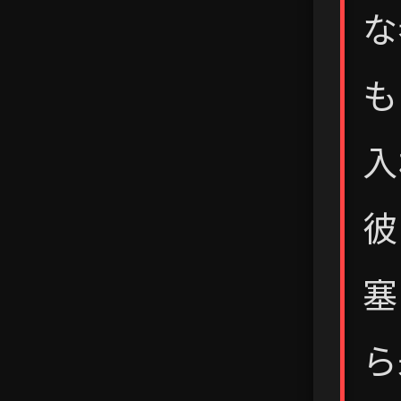
な
も
入
彼
塞
ら