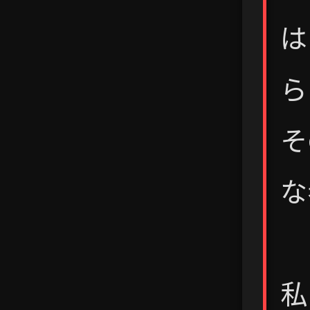
は
ら
そ
な
私