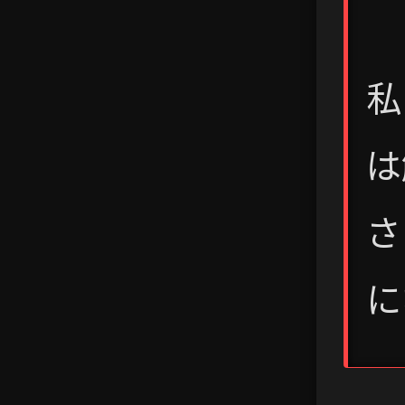
私
は
さ
に