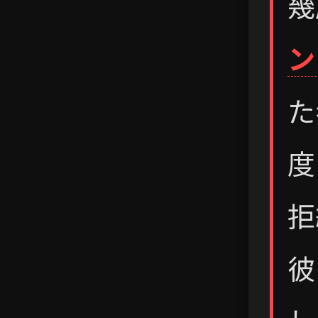
幾
ン
た
度
拒
彼