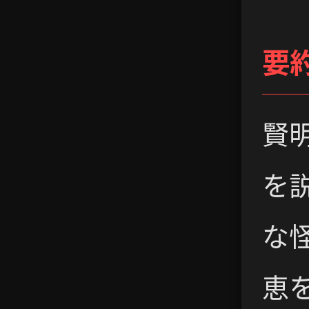
要
賢
を
な
恵