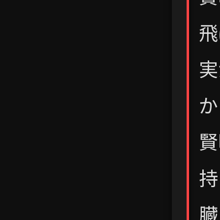
飛
実
か
賢
持
臓