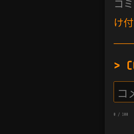
コミ
け付
> C
0
/ 100