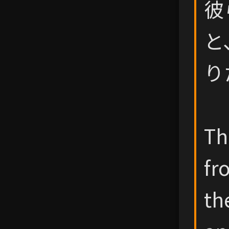
彼
と
り
Th
fr
th