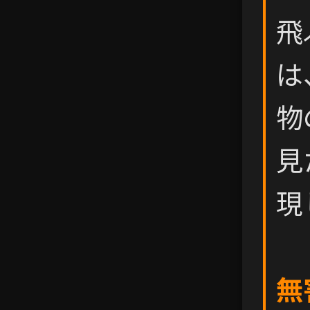
飛
は
物
見
現
無