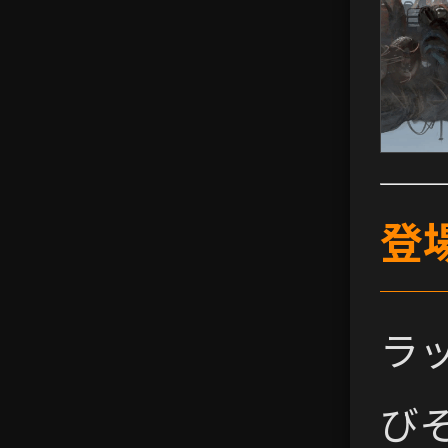
登
ラッ
び