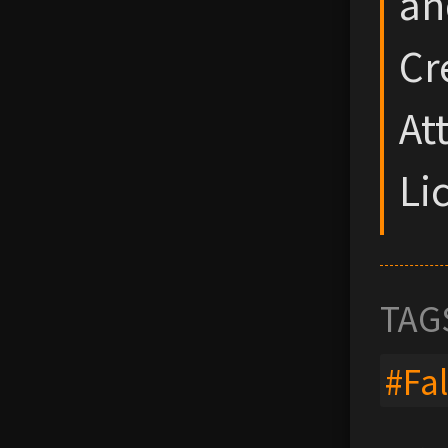
an
Cr
At
Li
TAG
#Fa