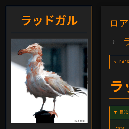
ラッドガル
ロア
›
< BAC
ラ
▼ 目
特徴