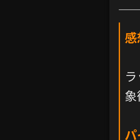
感
ラ
象
パ