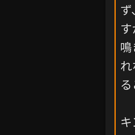
ず
す
鳴
れ
る
キ