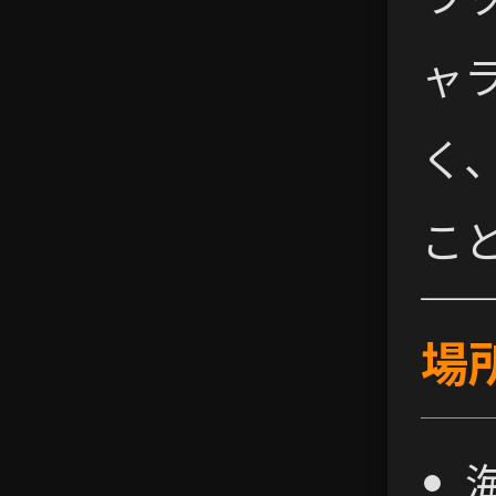
ャ
く
こ
場