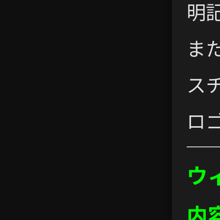
明
ま
ス
ロ
ウ
内