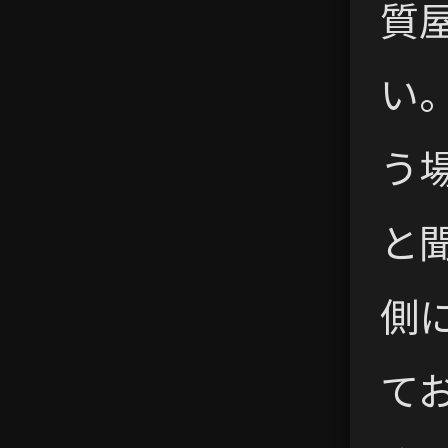
質
い
う
と
側
て