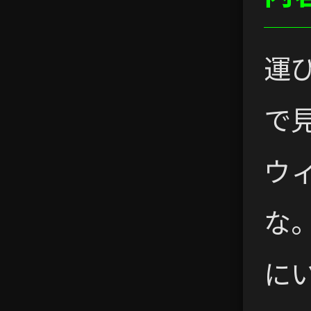
運
で
ウ
な
に