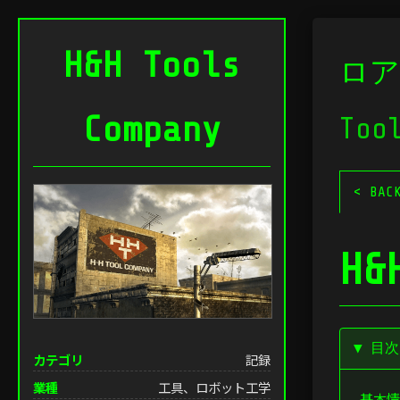
H&H Tools
ロア
Company
Too
< BAC
H&
▼ 目
カテゴリ
記録
業種
工具、ロボット工学
基本情