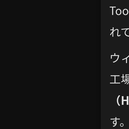
To
れ
ウ
工
（H
す