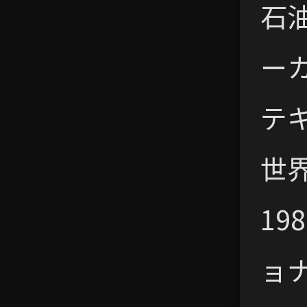
石
ー
テ
世
1
ョナ