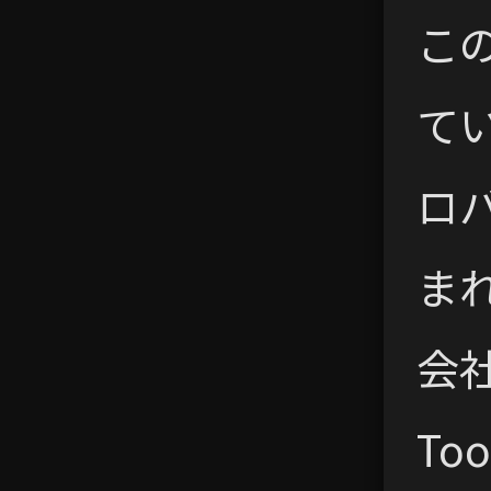
こ
て
ロ
ま
会
To