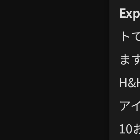
Exp
トで
ま
H
アイ
1