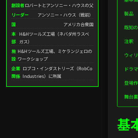
創設者
ロバートとアンソニー・ハウスの父
製品
リーダー
アンソニー・ハウス（戦前）
国
アメリカ合衆国
既知の
本
H&Hツールズ工場（ネバダ州ラスベ
注釈
部
ガス）
施
H&Hツールズ工場、ミケランジェロの
ウィリ
設
ワークショップ
企業
ロブコ・インダストリーズ（RobCo
ドラマ
関係
Industries）に所属
登場作
舞台裏
基