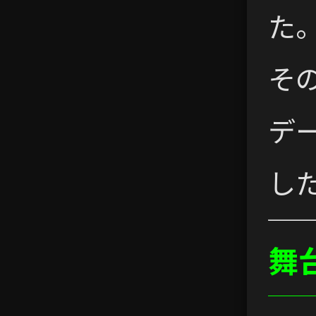
た
そ
デー
し
舞