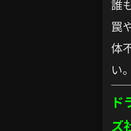
誰
罠
体
い
ド
ズ