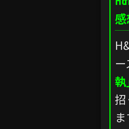
H
感
H
ー
執
招
ま