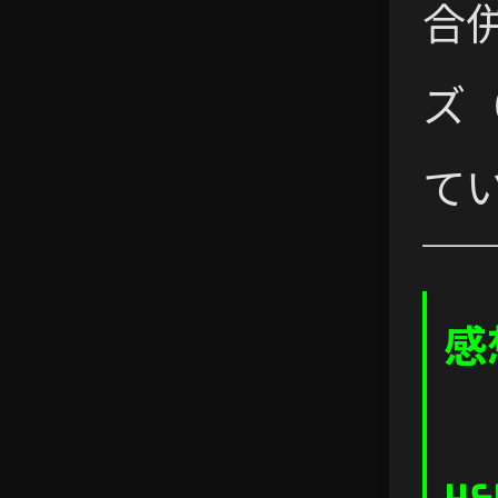
合
ズ（
て
感