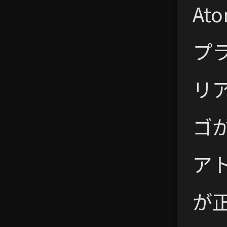
At
プ
リ
ゴ
ア
が