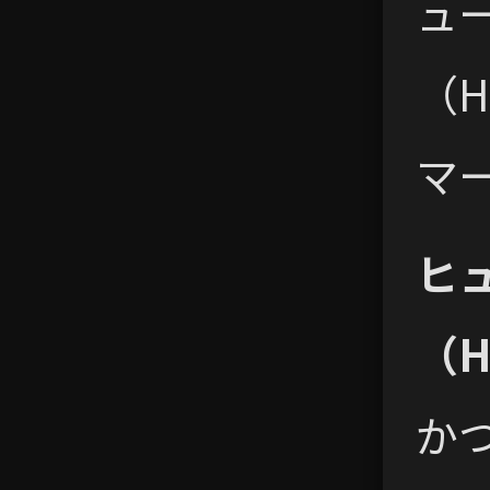
ュ
（H
マ
ヒ
（H
か