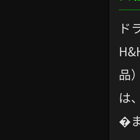
ドラ
H
品
は
�