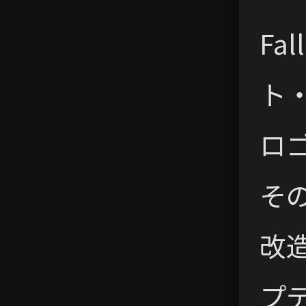
Fa
ト
ロ
そ
改造
プ