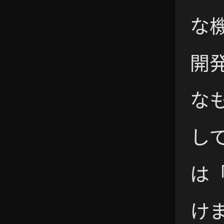
な
開
な
し
は
け