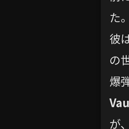
た
彼
の
爆
Vau
が