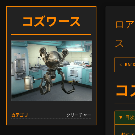
コズワース
ロア
ス
< BAC
コ
カテゴリ
クリーチャー
▼ 目
特性と