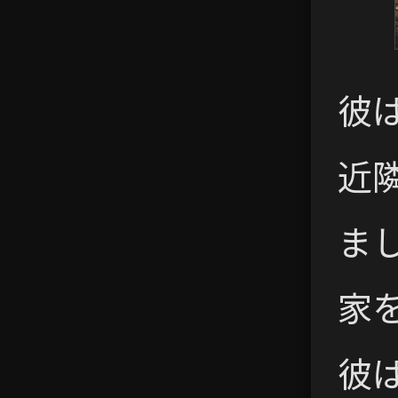
彼
近
ま
家
彼