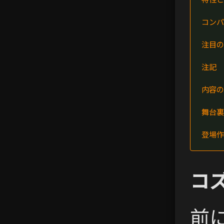
コンパ
注目の
注記
内容の
舞台裏
登場作
コ
前