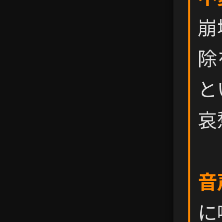
崩
除
と
哀
音
に