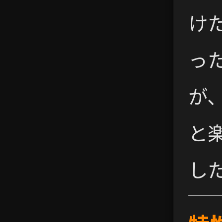
け
っ
が
と
し