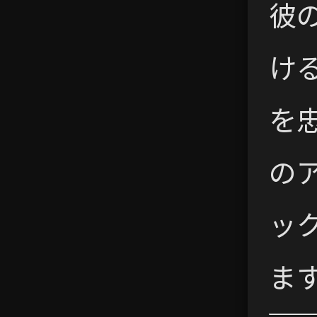
彼
け
を
の
ッ
ま