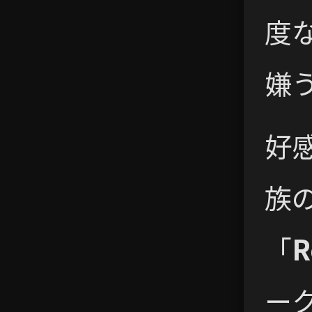
度
嫌
好
族
「
R
ー