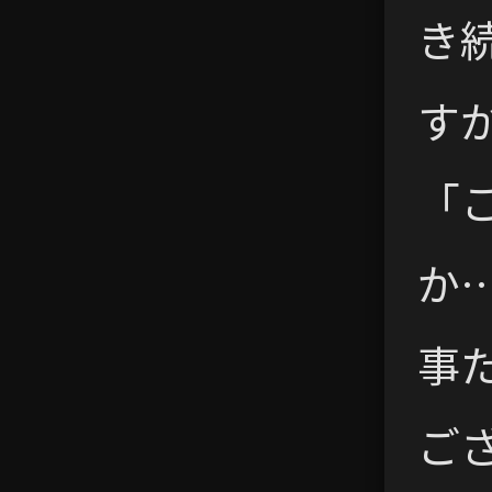
き
す
「
か
事
ご