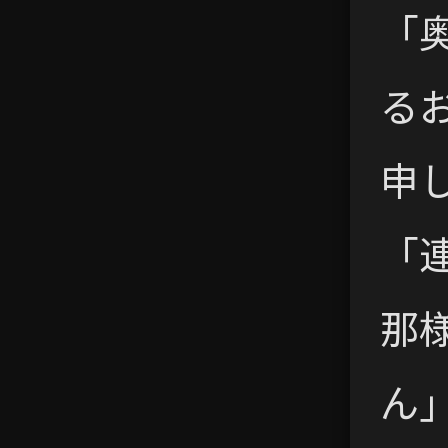
「
る
申
「
那
ん