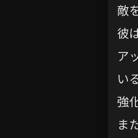
敵
彼
ア
い
強
ま