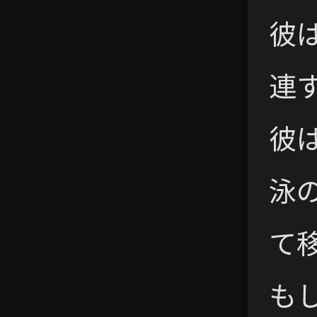
彼
連
彼
泳
て
も