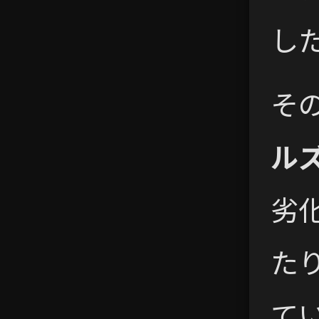
し
そ
ル
劣
た
て