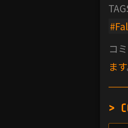
TAG
#Fa
コミ
ます
> C