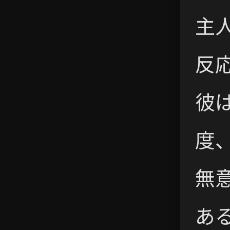
主
反
彼
度
無
あ