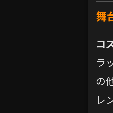
舞
コ
ラ
の
レ