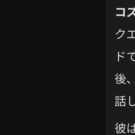
コ
ク
ド
後
話
彼