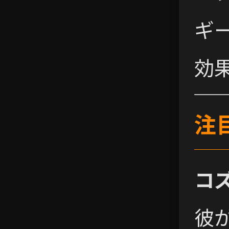
ギ
効
注
コ
彼