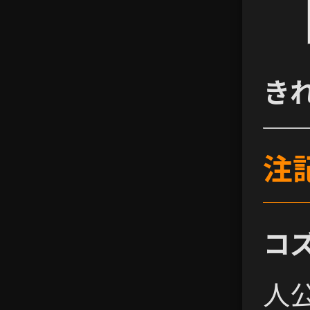
き
注
コ
人