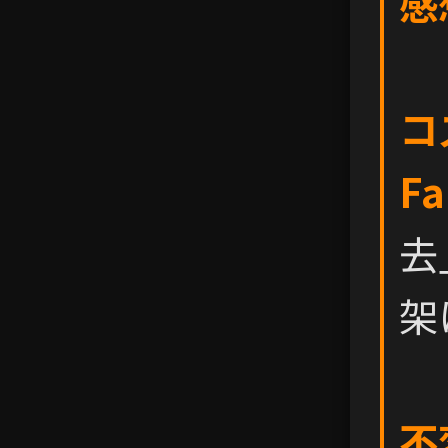
感
コ
Fa
去
架
不