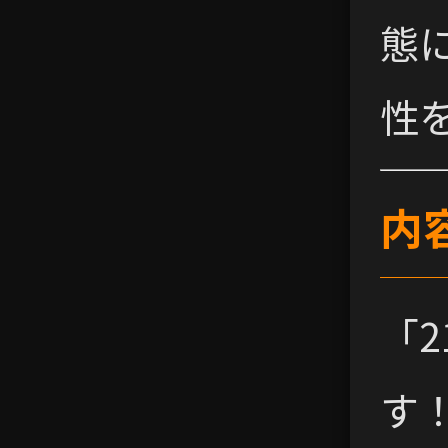
態
性
内
「2
す