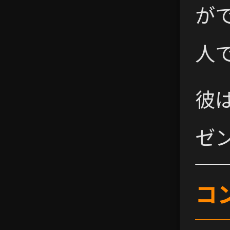
が
人
彼
ゼ
コ