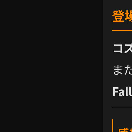
登
コ
ま
Fal