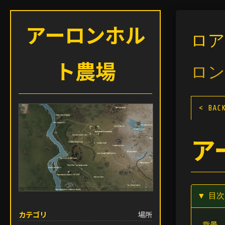
アーロンホル
ロア
ト農場
ロン
< BAC
ア
▼ 目
カテゴリ
場所
背景