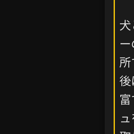
犬
ー
所
後
富
ュ