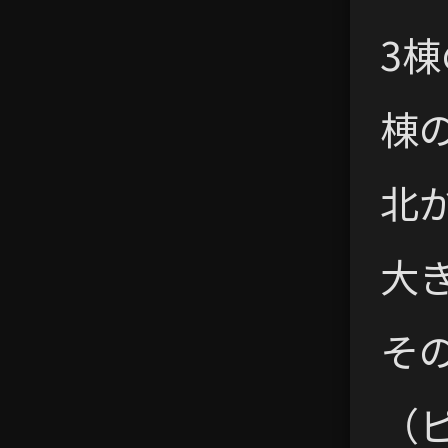
3
棟
北
大
そ
（