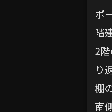
ポ
階
2
り
棚
南