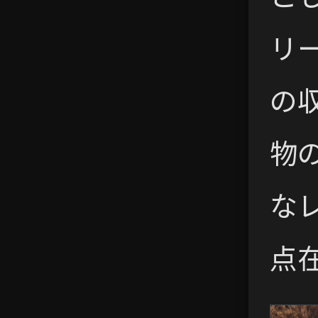
リ
の
物
な
点