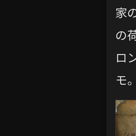
家
の
ロ
モ