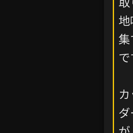
取
地
集
で
カ
ダ
が