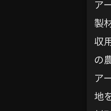
ア
製
収
の
ア
地