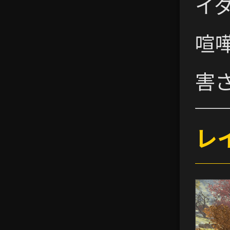
イ
喧
害
レ