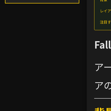
レイア
注目す
Fal
ア
ア