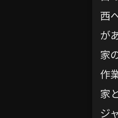
西
が
家
作
家
ジ