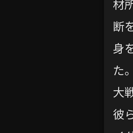
材
断
身
た
大
彼