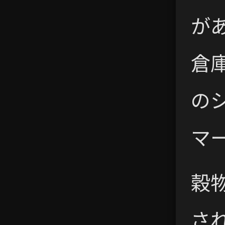
が
倉
の
マ
穀
さ