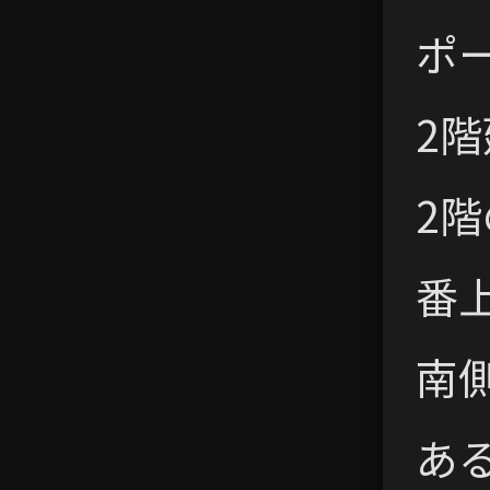
ポ
2
2
番
南
あ