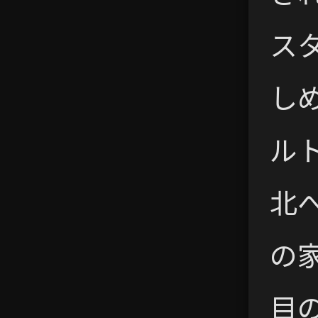
ス
し
ル
北
の
目