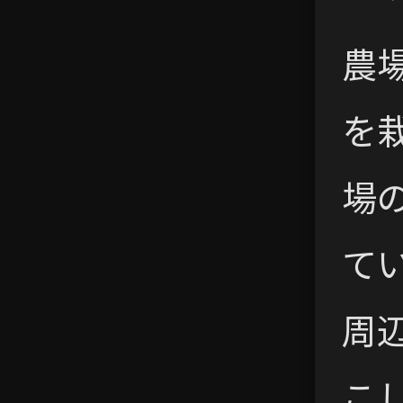
農
を
場
て
周
こ