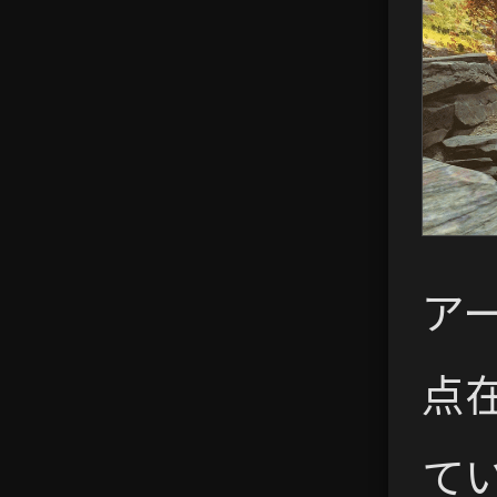
ア
点
て