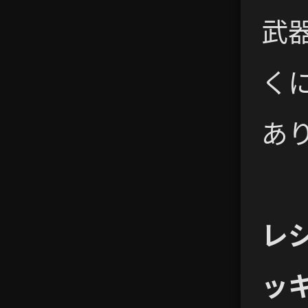
武
く
あ
レ
ッ