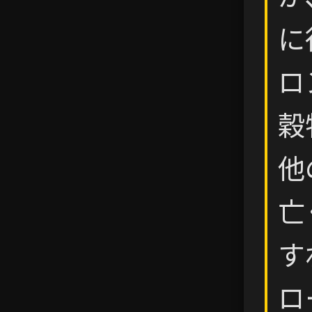
に
ロ
穀
他
亡
す
ロ