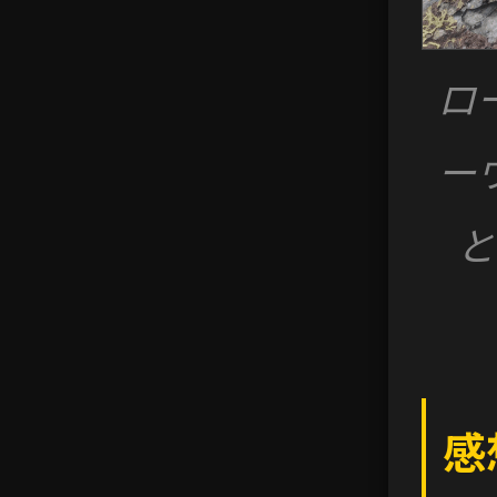
ロ
ー
と
感